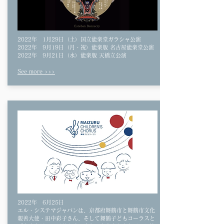
2022年
1月29日（土）
​国立能楽堂ガラシャ公演
2022年 9月19日（月・祝）能楽版 名古屋能楽堂公演
​2022年 9月21日（水）能楽版 天橋立公演
See more >>>
2022年 6
月25日
エル・システマジャパンは、京都府舞鶴市と舞鶴市文化
親善大使・田中彩子さん、そして舞鶴子どもコーラスと