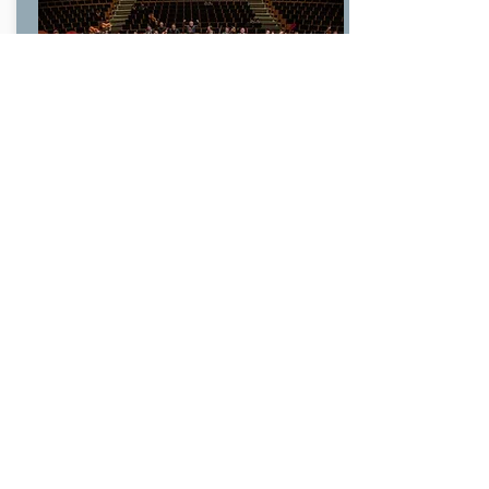
『
プロジェクト延期について』
日本ツアー​・
アルゼンチン国立青少年オーケストラ
See more ➝ EN
See more >>>