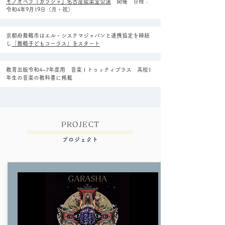
モノオペラ『ガラシャ』名古屋能楽堂公演
開催 日程：
令和4年9月19日（月・祝）
京都府舞鶴市はエル・システマジャパンと連携協定を締結
し
「舞鶴子どもコーラス」をスタート
教育出版令和4~7年度用 音楽Ⅰトゥッティプラス 高校1
年生の音楽の教科書に掲載
PROJECT
プロジェクト​