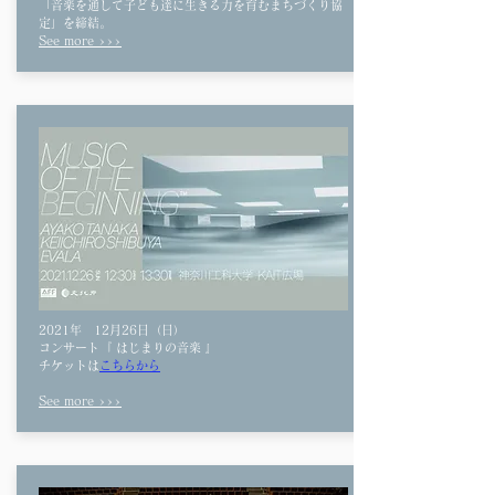
「音楽を通して子ども達に生きる力を育むまちづくり協
定」を締結
​。​
See more >>>
2021年
12月26日（日）
​コンサート『 はじまりの音楽 』
チケットは
こちらから
See more >>>