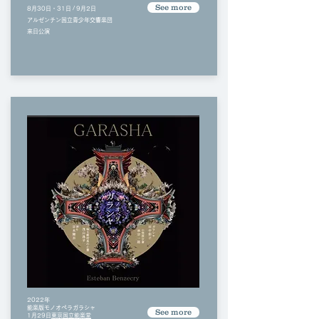
See more
8月30日・31日 / 9月2日
アルゼンチン国立青少年交響楽団
来日公演
2022年
能楽版モノオペラガラシャ​
See more
1月29日
東京国立能楽堂