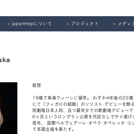
>
japanmepについて
>
プロジェクト
>
メディ
aka
経歴
18歳で単身ウィーンに留学。 わずか4年後の22
にて『フィガロの結婚』のソリスト·デビューを飾
同劇場日本人初、且つ最年少での歌劇場デビューで
6ヶ月というロングラン公演を代役なしでやり遂げ
翌年、 国際ベルヴェデーレ·オペラ·オペレッタ·
て本選出場を果たす。