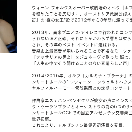
ウィーン·フォルクスオーパー歌劇場のオペラ『ホ
を務めたことを皮切りに、オーストリア政府公認ス
笛』の“夜の女王"役で2012年から3年間に渡って
2013年、南米プエノス·アイレスで行われたコン
られないほど正確、それにもかかわらず響きは柔ら
され、その年のベスト·イベントに選ばれる。
音楽史上最高音が用いられることで有名なモーツァ
「テッサリアの民よ」をジュネーヴで歌った 際は、
「人生の中でそう聞けることのない素晴らしい声」
2014/2015年、オルフ『カルミナ・ブラーナ
ンサートホールの1つウィーン·コンツェルトハウス
ヤルフィルハーモニー管弦楽団との定期コンサート
作曲家エステバン·ベンセクリが彼女の声にインス
ラトゥーラソプラノとオーケストラの為の5つのサ
ンサートホールCCKでの国立アルゼンチン交響楽
世界初演。
これにより、アルゼンチン最優秀初演賞を受賞。