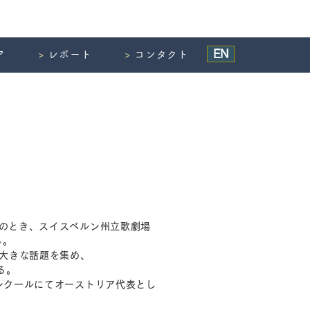
EN
ア
>
レポート
>
コンタクト
歳のとき、スイスベルン州立歌劇場
る。
大きな話題を集め、
る。
コンクールにてオーストリア代表とし