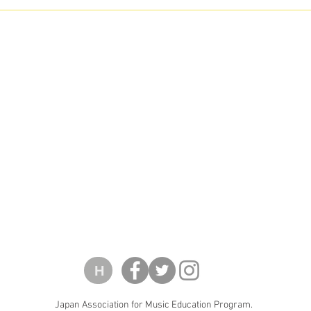
t アルバム
2stアルバム
華
『華
麗
な
る
コ
ロ
ラ
ト
ゥ
ー
』
ラ
Vol.2』
H
Japan Association for Music Education Program.