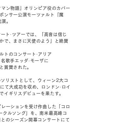
フマン物語』オリンピア役のカバー
ポンサー公演モーツァルト『魔
出演。
サート·ツアーでは、「高音は信じ
かで、まさに天使のよう」と絶賛
ルトのコンサート·アリア
名歌手エッダ·モーザに
と賞賛された。
』のソリストとして、ウィーン2大コ
にて大成功を収め、ロンドン·ロイ
でイギリスデビューを果たす。
ピレーションを受け作曲した「コロ
ークルソング」を、南米最高峰コ
団とのシーズン開幕コンサートにて