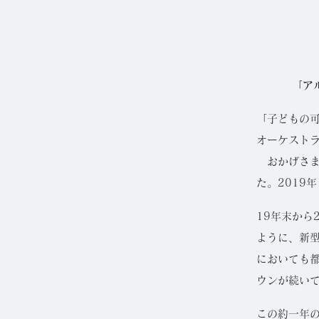
「ア
「子どもの
オーケスト
おかげさま
た。2019
19年末から
ように、新型
においても都
ウンが続い
この約一年