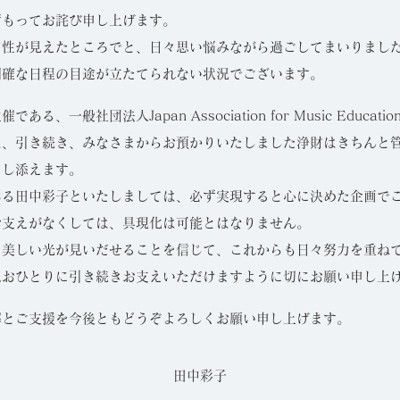
ずもってお詫び申し上げます。
向性が見えたところでと、日々思い悩みながら過ごしてまいりまし
明確な日程の目途が立たてられない状況でございます。
ある、一般社団法人Japan Association for Music Education
は、引き続き、みなさまからお預かりいたしました浄財はきちんと
申し添えます。
ある田中彩子といたしましては、必ず実現すると心に決めた企画で
お支えがなくしては、具現化は可能とはなりません。
ら美しい光が見いだせることを信じて、これからも日々努力を重ね
人おひとりに引き続きお支えいただけますように切にお願い申し上
解とご支援を今後ともどうぞよろしくお願い申し上げます。
田中彩子