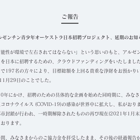
ご報告
ルゼンチン青少年オーケストラ日本招聘プロジェクト、延期のお知
可能性が環境で左右されてはならない」という思いのもと、アルゼ
ラを日本に招聘するための、クラウドファンディングをいたしまし
で197名の方々により、目標総額を上回る貴重な浄財をお預かり
年11月29日のことでした。
20年にかけ、招聘のための具体的な企画を始めた同時期に、みな
コロナウイルス (COVID-19)の感染が世界中に拡大し、私がおり
市封鎖が行われ、一時期解除されたものの再び現在(2021年1月末
ております。
の間、みなさまからのご協力金を拝受したまま、その後の経過報告