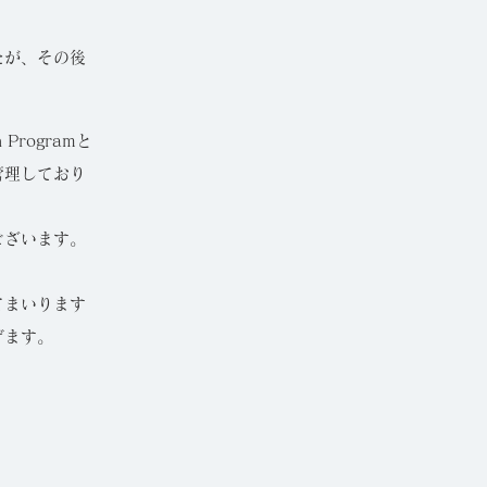
たが、その後
 Programと
管理しており
ございます。
てまいります
げます。