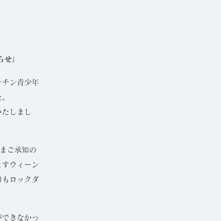
らせ」
ンチン青少年
た。
いたしまし
さまご承知の
ますウィーン
)もロックダ
ができなかっ