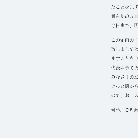
たことを先
何らかの方
今日まで、
この企画の主催で
致しまして
ますことを
代表理事で
みなさまの
きっと闇か
ので、お一
何卒、ご理